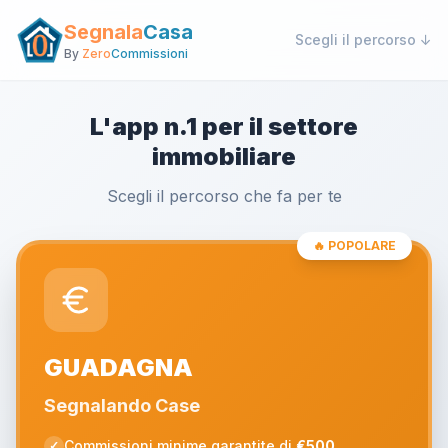
Segnala
Casa
Scegli il percorso ↓
By
Zero
Commissioni
L'app n.1 per il settore
immobiliare
Scegli il percorso che fa per te
🔥 POPOLARE
GUADAGNA
Segnalando Case
Commissioni minime garantite di
€500
✓